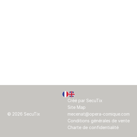
Pied
Langue
Créé par SecuTix
de
courante
Site Map
page
© 2026 SecuTix
mecenat@opera-comique.com
Conditions générales de vente
Charte de confidentialité