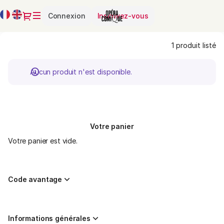
Liste
Langue
Dialogue
Connexion
Inscrivez-vous
des
courante
produits
-
1 produit listé
Opéra-
Comique
Aucun produit n'est disponible.
Votre panier
Votre panier est vide.
Code avantage
Informations générales